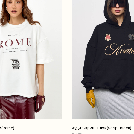
м(Rome)
Худи Скрипт Блэк(Script Black)