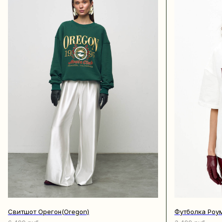
Свитшот Орегон(Oregon)
Футболка Роу