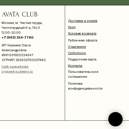
Доставка и оплата
Москва, м. Чистые пруды,
Уход
Чистопрудный б-р, 14с3
12:00-20:00
Условия возврата
+7 (993) 354-7780
Публичная оферта
ИП Червина Ольга
О магазине
Александровна
Collections
ИНН 631920334347
Подарочная карта
ОГРНИП 325632700207482
Контакты
Сайт разработан
студией scalepro.ru
Пользовательское
соглашение
Политика
конфиденциальности