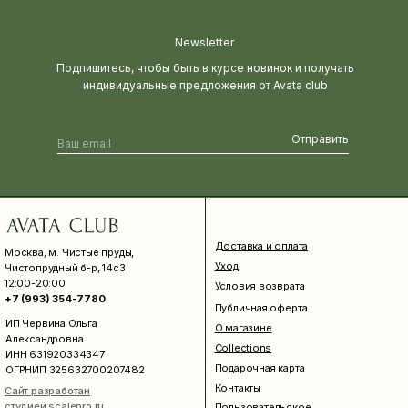
Newsletter
Подпишитесь, чтобы быть в курсе новинок и получать
индивидуальные предложения от Avata club
Отправить
Доставка и оплата
Москва, м. Чистые пруды,
Уход
Чистопрудный б-р, 14с3
12:00-20:00
Условия возврата
+7 (993) 354-7780
Публичная оферта
ИП Червина Ольга
О магазине
Александровна
Collections
ИНН 631920334347
Подарочная карта
ОГРНИП 325632700207482
Контакты
Сайт разработан
студией scalepro.ru
Пользовательское