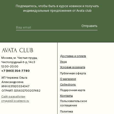
Подпишитесь, чтобы быть в курсе новинок и получать
индивидуальные предложения от Avata club
Отправить
Доставка и оплата
Москва, м. Чистые пруды,
Уход
Чистопрудный б-р, 14с3
12:00-20:00
Условия возврата
+7 (993) 354-7780
Публичная оферта
ИП Червина Ольга
О магазине
Александровна
Collections
ИНН 631920334347
Подарочная карта
ОГРНИП 325632700207482
Контакты
Сайт разработан
студией scalepro.ru
Пользовательское
соглашение
Политика