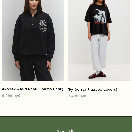
Aнорак Чамп Блэк(Champ Блэк)
Футболка Лавэрс(Lovers)
6 999
руб.
3 499
руб.
Newsletter