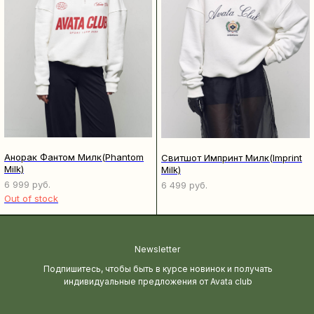
Анорак Фантом Милк(Phantom
Свитшот Импринт Милк(Imprint
Milk)
Milk)
6 999
руб.
6 499
руб.
Out of stock
Newsletter
Подпишитесь, чтобы быть в курсе новинок и получать
индивидуальные предложения от Avata club