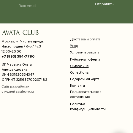
Отправить
Доставка и оплата
Москва, м. Чистые пруды,
Уход
Чистопрудный б-р, 14с3
12:00-20:00
Условия возврата
+7 (993) 354-7780
Публичная оферта
ИП Червина Ольга
О магазине
Александровна
Collections
ИНН 631920334347
Подарочная карта
ОГРНИП 325632700207482
Контакты
Сайт разработан
студией scalepro.ru
Пользовательское
соглашение
Политика
конфиденциальности