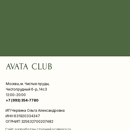
Москва, м. Чистые пруды,
Чистопрудный б-р, 14с3
12:00-20:00
+7 (993) 354-7780
ИП Червина Ольга Александровна
ИНН 631920334347
ОГРНИП 325632700207482
Сайт разработан студией scalepro.ru