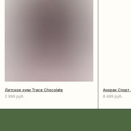
Детское худи Trace Chocolate
Анорак Спорт 
2 999
руб.
8 499
руб.